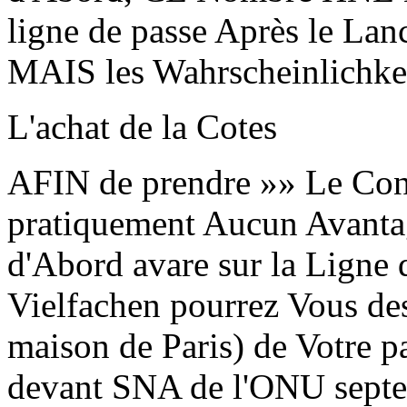
ligne de passe Après le La
MAIS les Wahrscheinlichke
L'achat de la Cotes
AFIN de prendre »» Le Contr
pratiquement Aucun Avanta
d'Abord avare sur la Ligne
Vielfachen pourrez Vous d
maison de Paris) de Votre p
devant SNA de l'ONU sep