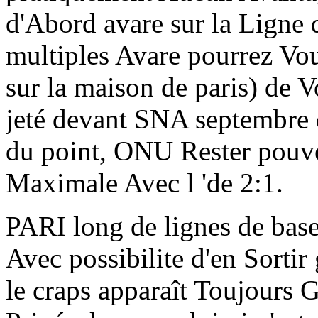
d'Abord avare sur la Ligne
multiples Avare pourrez V
sur la maison de paris) de 
jeté devant SNA septembr
du point, ONU Rester pouv
Maximale Avec l 'de 2:1.
PARI long de lignes de ba
Avec possibilite d'en Sortir
le craps apparaît Toujours G