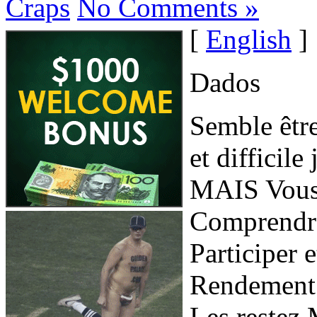
Craps
No Comments »
[
English
]
Dados
Semble êtr
et difficile
MAIS Vous 
Comprendre
Participer 
Rendement 
Les restez