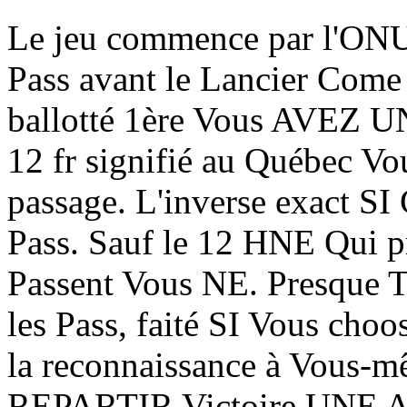
Le jeu commence par l'ONU 
Pass avant le Lancier Com
ballotté 1ère Vous AVEZ UNE
12 fr signifié au Québec Vou
passage. L'inverse exact S
Pass. Sauf le 12 HNE Qui p
Passent Vous NE. Presque 
les Pass, faité SI Vous choo
la reconnaissance à Vous-mê
REPARTIR Victoire UNE Ave