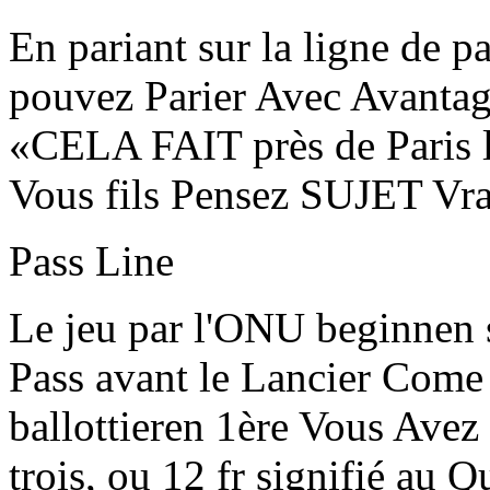
En pariant sur la ligne de pa
pouvez Parier Avec Avantag
«CELA FAIT près de Paris l
Vous fils Pensez SUJET Vra
Pass Line
Le jeu par l'ONU beginnen s
Pass avant le Lancier Com
ballottieren 1ère Vous Avez
trois, ou 12 fr signifié au 