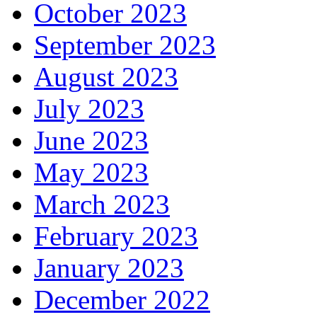
October 2023
September 2023
August 2023
July 2023
June 2023
May 2023
March 2023
February 2023
January 2023
December 2022