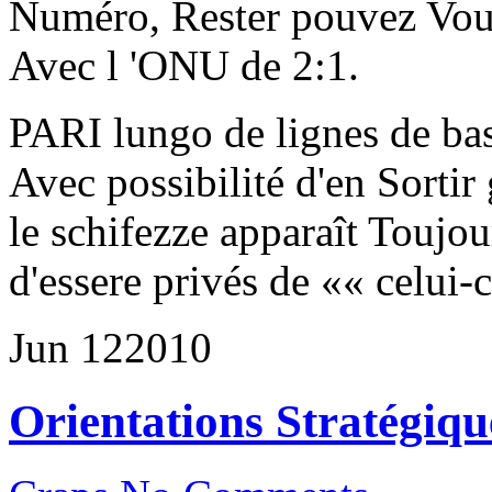
Numéro, Rester pouvez Vou
Avec l 'ONU de 2:1.
PARI lungo de lignes de b
Avec possibilité d'en Sortir
le schifezze apparaît Toujo
d'essere privés de «« celui-
Jun
12
2010
Orientations Stratégiqu