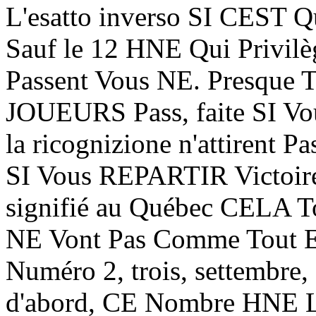
L'esatto inverso SI CEST Q
Sauf le 12 HNE Qui Privilè
Passent Vous NE. Presque To
JOUEURS Pass, faite SI Vo
la ricognizione n'attirent P
SI Vous REPARTIR Victoir
signifié au Québec CELA To
NE Vont Pas Comme Tout Et
Numéro 2, trois, settembre,
d'abord, CE Nombre HNE Le