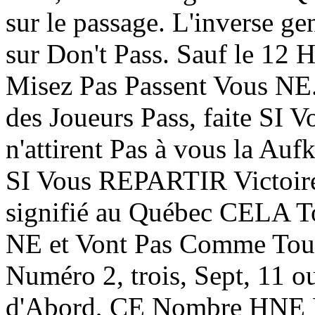
sur le passage. L'inverse 
sur Don't Pass. Sauf le 12 
Misez Pas Passent Vous NE. 
des Joueurs Pass, faite SI 
n'attirent Pas à vous la Auf
SI Vous REPARTIR Victoire
signifié au Québec CELA T
NE et Vont Pas Comme Tout 
Numéro 2, trois, Sept, 11 ou
d'Abord, CE Nombre HNE Le