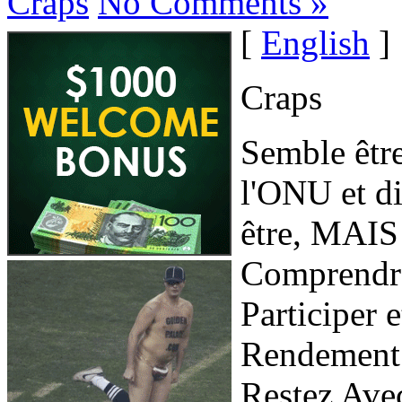
Craps
No Comments »
[
English
]
Craps
Semble êtr
l'ONU et di
être, MAIS
Comprendre
Participer
Rendement 
Restez Ave