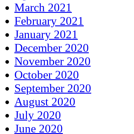
March 2021
February 2021
January 2021
December 2020
November 2020
October 2020
September 2020
August 2020
July 2020
June 2020