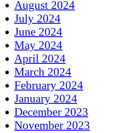
August 2024
July 2024
June 2024
May 2024
April 2024
March 2024
February 2024
January 2024
December 2023
November 2023