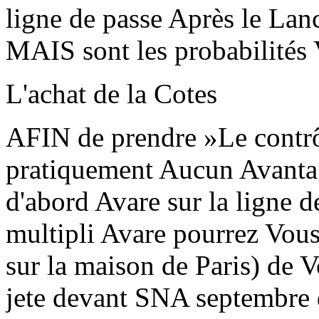
ligne de passe Après le Lan
MAIS sont les probabilités
L'achat de la Cotes
AFIN de prendre »Le contrô
pratiquement Aucun Avanta
d'abord Avare sur la ligne 
multipli Avare pourrez Vo
sur la maison de Paris) de 
jete devant SNA septembre