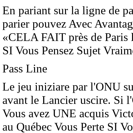
En pariant sur la ligne de pa
parier pouvez Avec Avantag
«CELA FAIT près de Paris l
SI Vous Pensez Sujet Vraime
Pass Line
Le jeu iniziare par l'ONU s
avant le Lancier uscire. Si
Vous avez UNE acquis Victoir
au Québec Vous Perte SI Vou