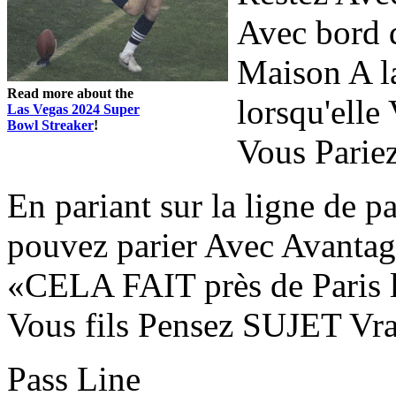
Avec bord 
Maison A la
Read more about the
lorsqu'elle 
Las Vegas 2024 Super
Bowl Streaker
!
Vous Pariez
En pariant sur la ligne de pa
pouvez parier Avec Avantag
«CELA FAIT près de Paris l
Vous fils Pensez SUJET Vra
Pass Line