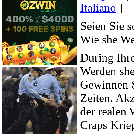
Italiano
]
Seien Sie s
Wie she We
During Ihre
Werden sh
Gewinnen S
Zeiten. Akz
der realen
Craps Krieg