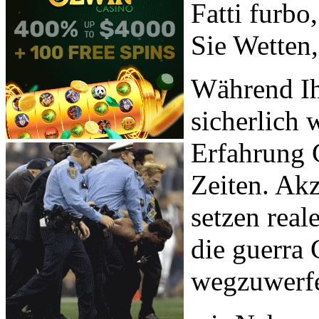
Fatti furbo
Sie Wetten,
Während Ih
sicherlich 
Erfahrung 
Zeiten. Akz
setzen real
die guerra 
wegzuwerf