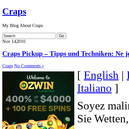
Craps
My Blog About Craps
Nov
14
2010
Craps Pickup – Tipps und Techniken: Ne j
Craps
No Comments »
[
English
|
Italiano
]
Soyez malin
Sie Wetten,