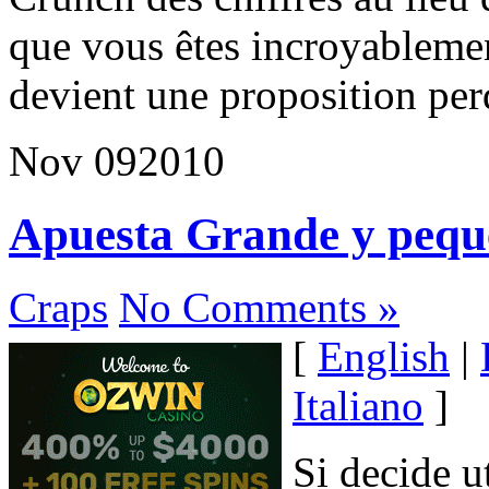
que vous êtes incroyablemen
devient une proposition perd
Nov
09
2010
Apuesta Grande y pequ
Craps
No Comments »
[
English
|
Italiano
]
Si decide u