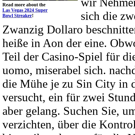
wir Nehmen
Read more about the
Las Vegas 2024 Super
sich die zw
Bowl Streaker
!
Zwanzig Dollaro beschnitte
heiße in Aon der eine. Obwo
Teil der Casino-Spiel für 
uomo, miserabel sich. nach
die Mühe je zu Sin City in 
versucht, ein für zwei Stund
aber gelang. Suchen Sie, u
verzichten, über die Kontrol