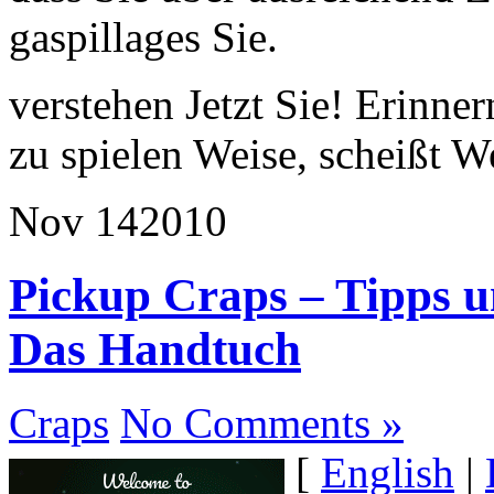
gaspillages Sie.
verstehen Jetzt Sie! Erinner
zu spielen Weise, scheißt W
Nov
14
2010
Pickup Craps – Tipps u
Das Handtuch
Craps
No Comments »
[
English
|