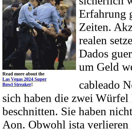
sicherlich 
Erfahrung 
Zeiten. Akz
realen setz
Dados guerr
um Geld w
Read more about the
Las Vegas 2024 Super
cableado N
Bowl Streaker
!
sich haben die zwei Würfel
beschnitten. Sie haben nich
Aon. Obwohl ista verlieren 