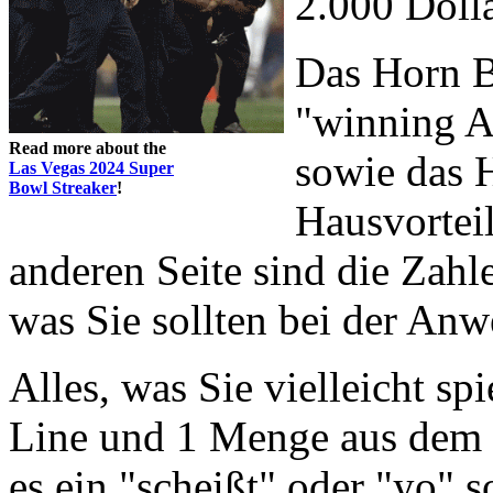
2.000 Doll
Das Horn Be
"winning Ar
Read more about the
sowie das H
Las Vegas 2024 Super
Bowl Streaker
!
Hausvorteil
anderen Seite sind die Zahl
was Sie sollten bei der An
Alles, was Sie vielleicht sp
Line und 1 Menge aus dem H
es ein "scheißt" oder "yo" s