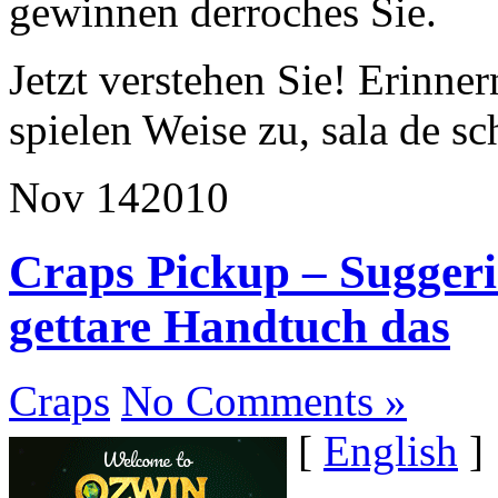
gewinnen derroches Sie.
Jetzt verstehen Sie! Erinner
spielen Weise zu, sala de sc
Nov
14
2010
Craps Pickup – Sugger
gettare Handtuch das
Craps
No Comments »
[
English
]